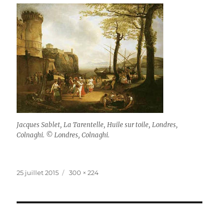
Jacques Sablet, La Tarentelle, Huile sur toile, Londres,
Colnaghi. © Londres, Colnaghi.
Publié
Taille
25 juillet 2015
300 × 224
le
réelle