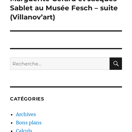
Sablet au Musée Fesch – suite
l’article
(Villanov’art)
RE
Recherche
pour :
CATÉGORIES
Archives
Bons plans
Calculs