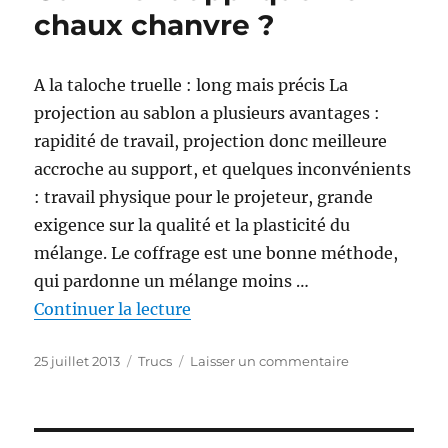
chaux chanvre ?
chanvre
?
A la taloche truelle : long mais précis La
projection au sablon a plusieurs avantages :
rapidité de travail, projection donc meilleure
accroche au support, et quelques inconvénients
: travail physique pour le projeteur, grande
exigence sur la qualité et la plasticité du
mélange. Le coffrage est une bonne méthode,
qui pardonne un mélange moins …
de « Comment appliquer le chau
Continuer la lecture
Publié
Catégories
sur
25 juillet 2013
Trucs
Laisser un commentaire
le
Comment
appliquer
le
chaux