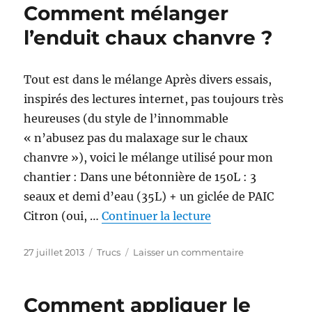
Comment mélanger
l’enduit chaux chanvre ?
Tout est dans le mélange Après divers essais,
inspirés des lectures internet, pas toujours très
heureuses (du style de l’innommable
« n’abusez pas du malaxage sur le chaux
chanvre »), voici le mélange utilisé pour mon
chantier : Dans une bétonnière de 150L : 3
seaux et demi d’eau (35L) + un giclée de PAIC
de « Comment mél
Citron (oui, …
Continuer la lecture
Publié
Catégories
sur
27 juillet 2013
Trucs
Laisser un commentaire
le
Comment
mélanger
l’enduit
Comment appliquer le
chaux