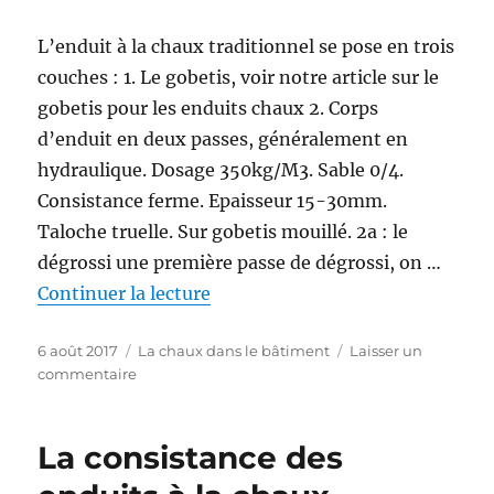
L’enduit à la chaux traditionnel se pose en trois
couches : 1. Le gobetis, voir notre article sur le
gobetis pour les enduits chaux 2. Corps
d’enduit en deux passes, généralement en
hydraulique. Dosage 350kg/M3. Sable 0/4.
Consistance ferme. Epaisseur 15-30mm.
Taloche truelle. Sur gobetis mouillé. 2a : le
dégrossi une première passe de dégrossi, on …
de « L’enduit à la chaux en troi
Continuer la lecture
Publié
Catégories
6 août 2017
La chaux dans le bâtiment
Laisser un
le
sur
commentaire
L’enduit
à
la
La consistance des
chaux
en