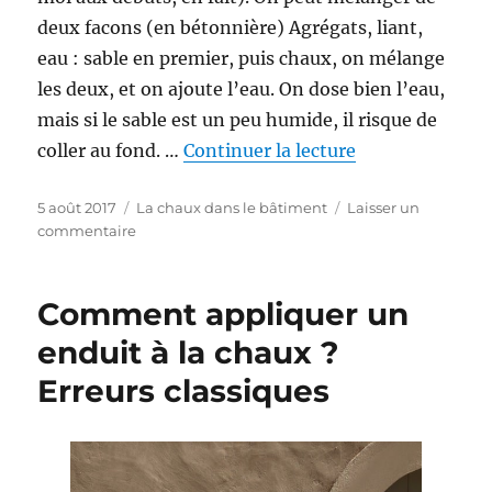
deux facons (en bétonnière) Agrégats, liant,
eau : sable en premier, puis chaux, on mélange
les deux, et on ajoute l’eau. On dose bien l’eau,
mais si le sable est un peu humide, il risque de
de « La consist
coller au fond. …
Continuer la lecture
Publié
Catégories
5 août 2017
La chaux dans le bâtiment
Laisser un
le
sur
commentaire
La
consistance
des
Comment appliquer un
enduits
enduit à la chaux ?
à
la
Erreurs classiques
chaux