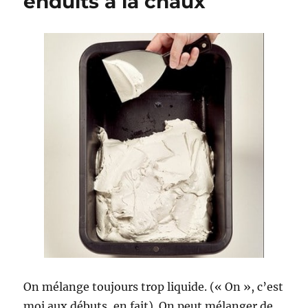
enduits à la chaux
trois
couches
On mélange toujours trop liquide. (« On », c’est
moi aux débuts, en fait). On peut mélanger de