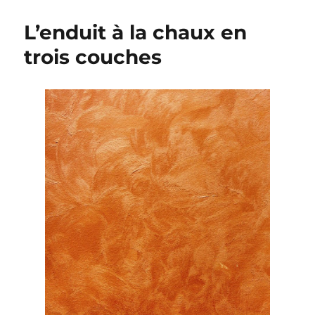
chaux
:
L’enduit à la chaux en
exemple
trois couches
de
chantier
(mise
en
oeuvre)