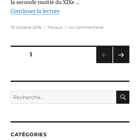
la seconde moitié du XIXe …
de « La naissance d’une maison e
Continuer la lecture
Publié
Catégories
sur
10 octobre 2016
Travaux
Un commentaire
le
La
naissance
d’une
Pagination
maison
PAGE
1
en
PAG
bois
des
E
:
SUIV
techniques
publications
ANT
traditionnelles
E
RE
Recherche
pour :
CATÉGORIES