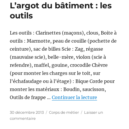
L’argot du bâtiment : les
outils
Les outils : Clarinettes (maçons), clous, Boite à
outils : Marmotte, peau de couille (pochette de
ceinture), sac de billes Scie : Zag, régasse
(mauvaise scie), belle-mère, violon (scie à
refendre), maffel, gouine, crocodile Chèvre
(pour monter les charges sur le toit, sur
l’échafaudage ou à l’étage) : Bique Corde pour
monter les matériaux : Boudin, saucisson,
de « L’argot d
Outils de frappe …
Continuer la lecture
Publié
Catégories
30 décembre 2013
Corps de métier
Laisser un
le
sur
commentaire
L’argot