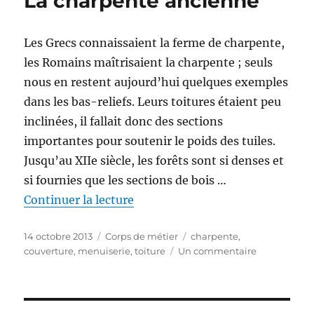
La charpente ancienne
Les Grecs connaissaient la ferme de charpente,
les Romains maîtrisaient la charpente ; seuls
nous en restent aujourd’hui quelques exemples
dans les bas-reliefs. Leurs toitures étaient peu
inclinées, il fallait donc des sections
importantes pour soutenir le poids des tuiles.
Jusqu’au XIIe siècle, les forêts sont si denses et
si fournies que les sections de bois …
de « La charpente ancienne »
Continuer la lecture
Publié
Catégories
Étiquettes
14 octobre 2013
Corps de métier
charpente
,
le
sur
couverture
,
menuiserie
,
toiture
Un commentaire
La
charpente
ancienne