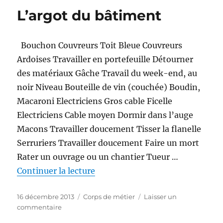
bâtiment
L’argot du bâtiment
:
Mangeons
!
Bouchon Couvreurs Toit Bleue Couvreurs
Ardoises Travailler en portefeuille Détourner
des matériaux Gâche Travail du week-end, au
noir Niveau Bouteille de vin (couchée) Boudin,
Macaroni Electriciens Gros cable Ficelle
Electriciens Cable moyen Dormir dans l’auge
Macons Travailler doucement Tisser la flanelle
Serruriers Travailler doucement Faire un mort
Rater un ouvrage ou un chantier Tueur …
de « L’argot du bâtiment »
Continuer la lecture
Publié
Catégories
16 décembre 2013
Corps de métier
Laisser un
le
sur
commentaire
L’argot