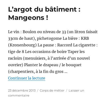
du
bâtiment
L’argot du bâtiment :
:
Mangeons !
les
outils
Le vin : Boulon ou niveau de 33 (un litron faisait
33cm de haut), pichetogome La bière : KRB
(Kronenbourg) La pause : Raccord La cigarette :
tige de 8 Les occasions de boire Taper les
racloirs (menuisiers, à l’arrivée d’un nouvel
ouvrier) Planter le drapeau / le bouquet
(charpentiers, à la fin du gros …
de « L’argot du bâtiment : Mang
Continuer la lecture
Publié
Catégories
23 décembre 2013
Corps de métier
Laisser un
le
sur
commentaire
L’argot
du