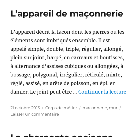
du
bâtiment
L’appareil de maçonnerie
L’appareil décrit la facon dont les pierres ou les
éléments sont imbriqués ensemble. Il est
appelé simple, double, triple, régulier, allongé,
plein sur joint, harpé, en carreaux et boutisses,
à alternance d’assises cubiques ou allongées, à
bossage, polygonal, irrégulier, réticulé, mixte,
réglé, assisé, en arête de poisson, en épi, en
de «
damier. Le joint peut être …
Continuer la lecture
Publié
Catégories
Étiquettes
21 octobre 2013
Corps de métier
maconnerie
,
mur
le
sur
Laisser un commentaire
L’appareil
de
maçonnerie