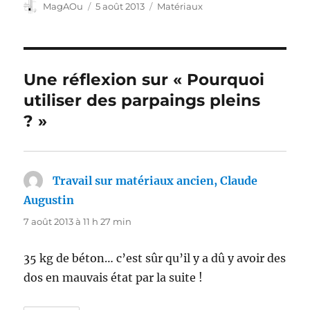
Auteur
Publié
Catégories
MagAOu
5 août 2013
Matériaux
le
Une réflexion sur « Pourquoi
utiliser des parpaings pleins
? »
Travail sur matériaux ancien, Claude
Augustin
dit :
7 août 2013 à 11 h 27 min
35 kg de béton… c’est sûr qu’il y a dû y avoir des
dos en mauvais état par la suite !