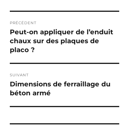
Navigation
PRÉCÉDENT
de
Peut-on appliquer de l’enduit
Publication
précédente :
chaux sur des plaques de
l’article
placo ?
SUIVANT
Dimensions de ferraillage du
Publication
suivante :
béton armé