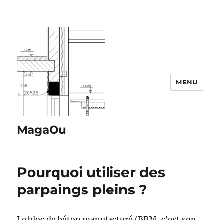
MENU
MagaOu
Pourquoi utiliser des
parpaings pleins ?
Le bloc de béton manufacturé (BBM, c’est son