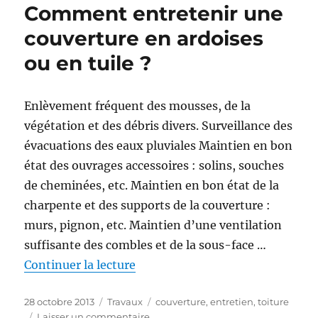
Comment entretenir une
couverture en ardoises
ou en tuile ?
Enlèvement fréquent des mousses, de la
végétation et des débris divers. Surveillance des
évacuations des eaux pluviales Maintien en bon
état des ouvrages accessoires : solins, souches
de cheminées, etc. Maintien en bon état de la
charpente et des supports de la couverture :
murs, pignon, etc. Maintien d’une ventilation
suffisante des combles et de la sous-face …
de « Comment entretenir une cou
Continuer la lecture
Publié
Catégories
Étiquettes
28 octobre 2013
Travaux
couverture
,
entretien
,
toiture
le
sur
Laisser un commentaire