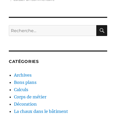
Comment
entretenir
une
couverture
en
RE
Recherche
ardoises
pour :
ou
en
tuile
?
CATÉGORIES
Archives
Bons plans
Calculs
Corps de métier
Décoration
La chaux dans le bâtiment