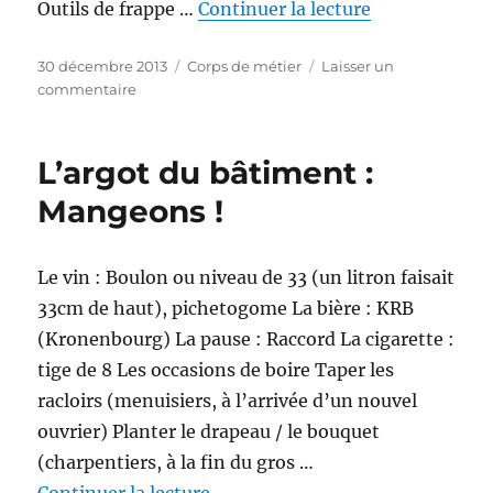
de « L’argot d
Outils de frappe …
Continuer la lecture
Publié
Catégories
30 décembre 2013
Corps de métier
Laisser un
le
sur
commentaire
L’argot
du
bâtiment
L’argot du bâtiment :
:
Mangeons !
les
outils
Le vin : Boulon ou niveau de 33 (un litron faisait
33cm de haut), pichetogome La bière : KRB
(Kronenbourg) La pause : Raccord La cigarette :
tige de 8 Les occasions de boire Taper les
racloirs (menuisiers, à l’arrivée d’un nouvel
ouvrier) Planter le drapeau / le bouquet
(charpentiers, à la fin du gros …
de « L’argot du bâtiment : Mang