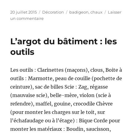
Publié
Catégories
Étiquettes
20 juillet 2015
Décoration
badigeon
,
chaux
Laisser
le
sur
un commentaire
Comment
appliquer
le
L’argot du bâtiment : les
badigeon
outils
à
la
chaux
?
Les outils : Clarinettes (maçons), clous, Boite à
outils : Marmotte, peau de couille (pochette de
ceinture), sac de billes Scie : Zag, régasse
(mauvaise scie), belle-mère, violon (scie à
refendre), maffel, gouine, crocodile Chèvre
(pour monter les charges sur le toit, sur
l’échafaudage ou à l’étage) : Bique Corde pour
monter les matériaux : Boudin, saucisson,