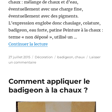
chaux : mélange de chaux et d’eau,
éventuellement avec une charge fine,
éventuellement avec des pigments.
L’expression englobe donc chaulage, colature,
badigeon, eau forte, patine Peinture à la chaux :
terme « non déposé », utilisé un …
de « Laits de chaux ou peinture à
Continuer la lecture
Publié
Catégories
Étiquettes
27 juillet 2015
Décoration
badigeon
,
chaux
Laisser
le
sur
un commentaire
Laits
de
chaux
Comment appliquer le
ou
badigeon à la chaux ?
peinture
à
la
chaux
: