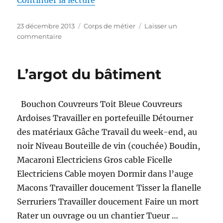
Continuer la lecture
Publié
Catégories
23 décembre 2013
Corps de métier
Laisser un
le
sur
commentaire
L’argot
du
bâtiment
L’argot du bâtiment
:
Mangeons
!
Bouchon Couvreurs Toit Bleue Couvreurs
Ardoises Travailler en portefeuille Détourner
des matériaux Gâche Travail du week-end, au
noir Niveau Bouteille de vin (couchée) Boudin,
Macaroni Electriciens Gros cable Ficelle
Electriciens Cable moyen Dormir dans l’auge
Macons Travailler doucement Tisser la flanelle
Serruriers Travailler doucement Faire un mort
Rater un ouvrage ou un chantier Tueur …