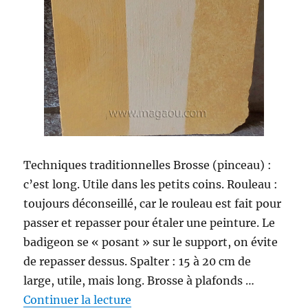
chaulage,
colature,
badigeon,
eau
forte,
patine
Techniques traditionnelles Brosse (pinceau) :
c’est long. Utile dans les petits coins. Rouleau :
toujours déconseillé, car le rouleau est fait pour
passer et repasser pour étaler une peinture. Le
badigeon se « posant » sur le support, on évite
de repasser dessus. Spalter : 15 à 20 cm de
large, utile, mais long. Brosse à plafonds …
de « Comment appliquer le badig
Continuer la lecture