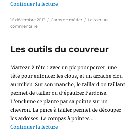
de « L’argot du bâtiment »
Continuer la lecture
Publié
Catégories
16 décembre 2013
Corps de métier
Laisser un
le
sur
commentaire
L’argot
du
bâtiment
Les outils du couvreur
Marteau à tête : avec un pic pour percer, une
tête pour enfoncer les clous, et un arrache clou
au milieu. Sur son manche, le taillard ou taillant
permet de tailler ou d’épaufrer l’ardoise.
L’enclume se plante par sa pointe sur un
chevron. La pince à tailler permet de découper
les ardoises. Le compas à pointes …
de « Les outils du couvreur »
Continuer la lecture