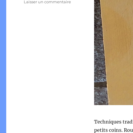
sur
Laisser un commentaire
Comment
appliquer
le
badigeon
à
la
chaux
?
Techniques tradi
petits coins. Rou