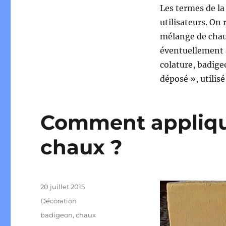
Les termes de la
utilisateurs. On 
mélange de chau
éventuellement 
colature, badige
déposé », utilis
Comment applique
chaux ?
Publié
20 juillet 2015
le
Catégories
Décoration
Étiquettes
badigeon
,
chaux