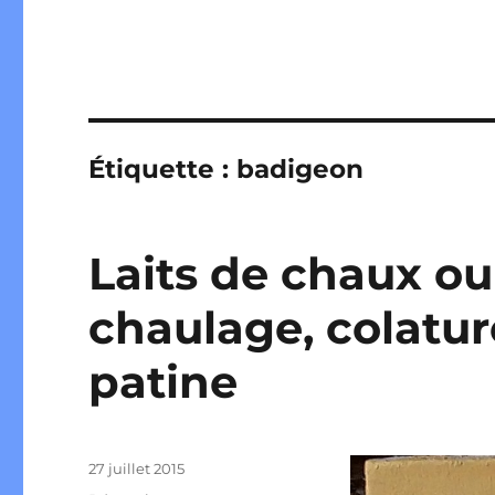
Étiquette :
badigeon
Laits de chaux ou
chaulage, colatur
patine
Publié
27 juillet 2015
le